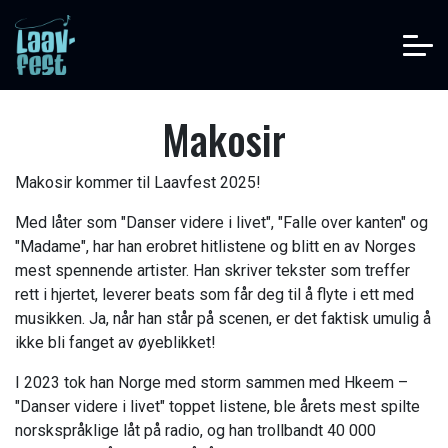
Program
Makosir
Workshops
Billetter
Makosir kommer til Laavfest 2025!
Frivillig
Med låter som "Danser videre i livet", "Falle over kanten" og
Info
"Madame", har han erobret hitlistene og blitt en av Norges
Kontakt
mest spennende artister. Han skriver tekster som treffer
rett i hjertet, leverer beats som får deg til å flyte i ett med
musikken. Ja, når han står på scenen, er det faktisk umulig å
ikke bli fanget av øyeblikket!
I 2023 tok han Norge med storm sammen med Hkeem –
"Danser videre i livet" toppet listene, ble årets mest spilte
norskspråklige låt på radio, og han trollbandt 40 000